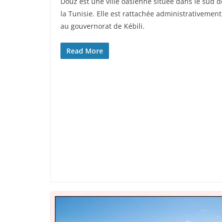
Douz est une ville oasienne située dans le sud d
la Tunisie. Elle est rattachée administrativement
au gouvernorat de Kébili.
Read More