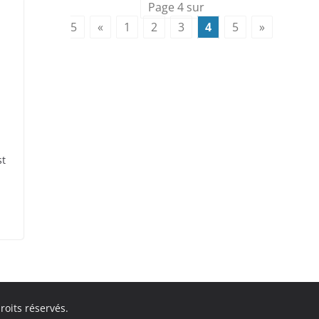
Page 4 sur
5
«
1
2
3
4
5
»
st
roits réservés.