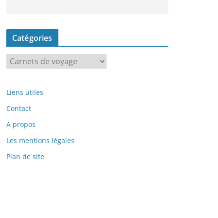
Catégories
C
a
t
Liens utiles
é
g
Contact
o
A propos
r
Les mentions légales
i
Plan de site
e
s