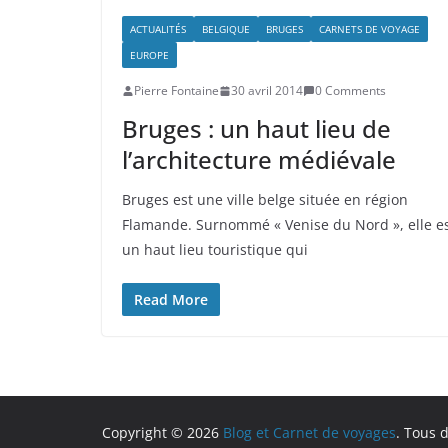
ACTUALITÉS
BELGIQUE
BRUGES
CARNETS DE VOYAGE
EUROPE
Pierre Fontaine
30 avril 2014
0 Comments
Bruges : un haut lieu de
l’architecture médiévale
Bruges est une ville belge située en région
Flamande. Surnommé « Venise du Nord », elle e
un haut lieu touristique qui
Read More
Copyright © 2026
Blog et Carnet de voyages
. Tous d