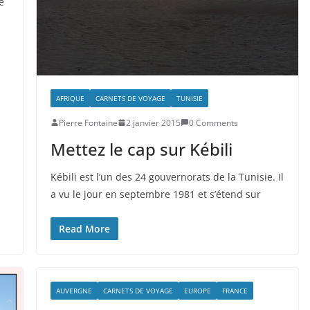
e
AFRIQUE
CARNETS DE VOYAGE
TUNISIE
Pierre Fontaine
2 janvier 2015
0 Comments
Mettez le cap sur Kébili
Kébili est l’un des 24 gouvernorats de la Tunisie. Il
a vu le jour en septembre 1981 et s’étend sur
Read More
AUVERGNE
CARNETS DE VOYAGE
EUROPE
FRANCE